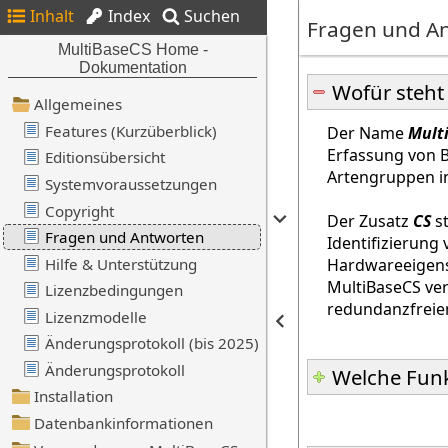
Inhalt
Index
Suchen
Fragen und A
Wofür steht
Der Name
Mult
Erfassung von 
Artengruppen i
Der Zusatz
CS
st
Identifizierung
Hardwareeigensc
MultiBaseCS ver
redundanzfreie
Welche Funk