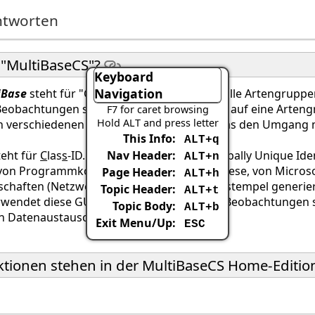
ntworten
 "MultiBaseCS"?
Keyboard
Navigation
iBase
steht für "Große Datenbank", in der alle Artengrupp
Beobachtungen sind entweder sehr speziell auf eine Arten
F7 for caret browsing
Hold ALT and press letter
n verschiedenen Datenbanken gehalten, was den Umgang mi
This Info:
ALT+q
eht für
C
las
s
-ID. Class-ID's, auch GUID (Globally Unique Id
Nav Header:
ALT+n
 von Programmkomponenten eingesetzt. Diese, von Microsoft
Page Header:
ALT+h
haften (Netzwerkkarte) sowie einem Zeitstempel generiert. D
Topic Header:
ALT+t
wendet diese GUID's als Schlüssel für alle Beobachtungen 
Topic Body:
ALT+b
n Datenaustausch.
Exit Menu/Up:
ESC
tionen stehen in der MultiBaseCS Home-Edition